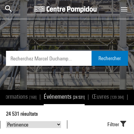
Aller au contenu principal
Centre Pompidou
Rechercher
Informations
Événements
Œuvres
A
|
|
|
[168]
[24 531]
[139 384]
24 531
résultats
Filtrer