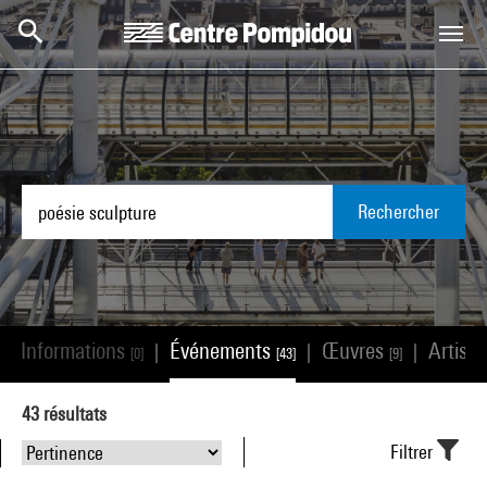
Aller au contenu principal
Centre Pompidou
Rechercher
Informations
Événements
Œuvres
Artist
|
|
|
|
[0]
[43]
[9]
43
résultats
Filtrer