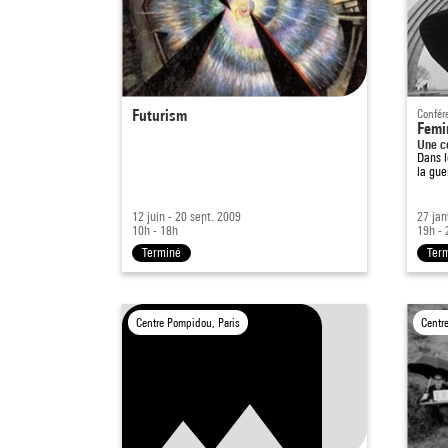
Futurism
Confér
Femi
Une c
Dans 
la gue
12 juin - 20 sept. 2009
27 jan
10h - 18h
19h - 
Terminé
Ter
Centre Pompidou, Paris
Centr