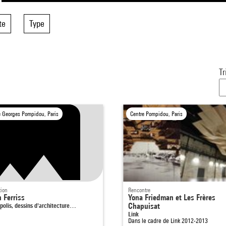
te
Type
Tr
e Georges Pompidou, Paris
Centre Pompidou, Paris
tion
Rencontre
 Ferriss
Yona Friedman et Les Frères
polis, dessins d'architecture…
Chapuisat
Link
Dans le cadre de
Link 2012-2013