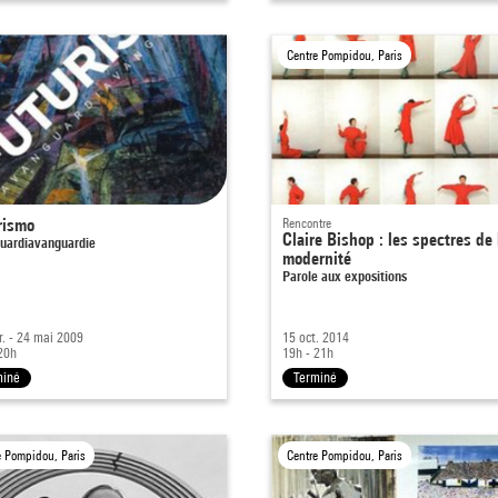
Centre Pompidou, Paris
rismo
Rencontre
Claire Bishop : les spectres de 
uardiavanguardie
modernité
Parole aux expositions
r. - 24 mai 2009
15 oct. 2014
20h
19h - 21h
miné
Terminé
e Pompidou, Paris
Centre Pompidou, Paris