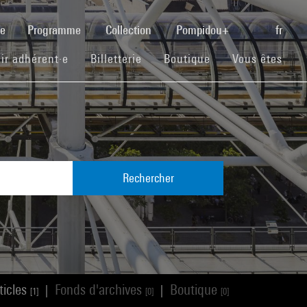
(current)
se
Programme
Collection
Pompidou+
fr
(current)
(current)
(current)
ir adhérent·e
Billetterie
Boutique
Vous êtes
Rechercher
ticles
Fonds d'archives
Boutique
|
|
[1]
[0]
[0]