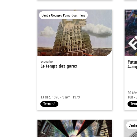
Centre Georges Pompidou, Paris
Exposition
Futu
Le temps des gares
Avang
20 fév
13 déc. 1978 - 9 avril 1979
10h - 
Terminé
Ter
Centr