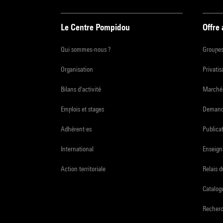
Le Centre Pompidou
Offre
Qui sommes-nous ?
Groupe
Organisation
Privatis
Bilans d'activité
Marchés
Emplois et stages
Demande
Adhérent·es
Publicat
International
Enseign
Action territoriale
Relais 
Catalogu
Recher