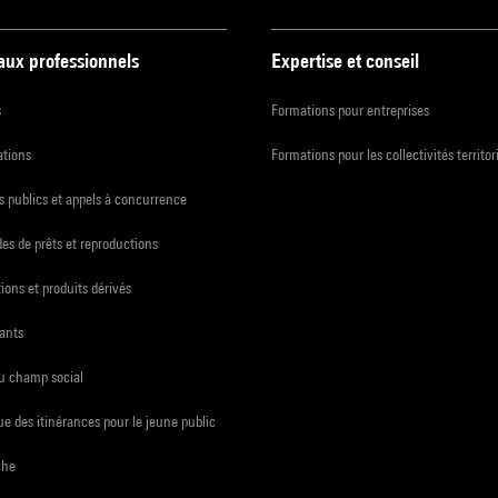
 aux professionnels
Expertise et conseil
s
Formations pour entreprises
ations
Formations pour les collectivités territor
 publics et appels à concurrence
s de prêts et reproductions
ions et produits dérivés
ants
du champ social
e des itinérances pour le jeune public
che