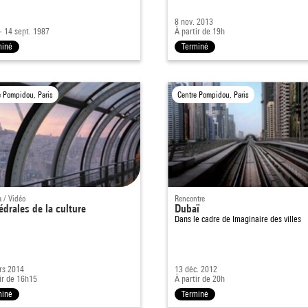
8 nov. 2013
. - 14 sept. 1987
À partir de 19h
miné
Terminé
e Pompidou, Paris
Centre Pompidou, Paris
 / Vidéo
Rencontre
édrales de la culture
Dubaï
Dans le cadre de
Imaginaire des villes
rs 2014
13 déc. 2012
ir de 16h15
À partir de 20h
miné
Terminé