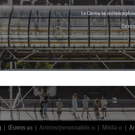
Le Centre se métamorpho
Deven
Œuvres
Artistes/personnalités
Média
Ar
|
|
|
|
]
[63]
[0]
[0]