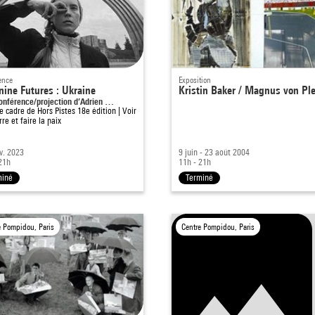
ence
Exposition
nine Futures : Ukraine
Kristin Baker / Magnus von Pl
onférence/projection d’Adrien …
le cadre de
Hors Pistes 18e édition | Voir
rre et faire la paix
v. 2023
9 juin - 23 août 2004
21h
11h - 21h
miné
Terminé
e Pompidou, Paris
Centre Pompidou, Paris