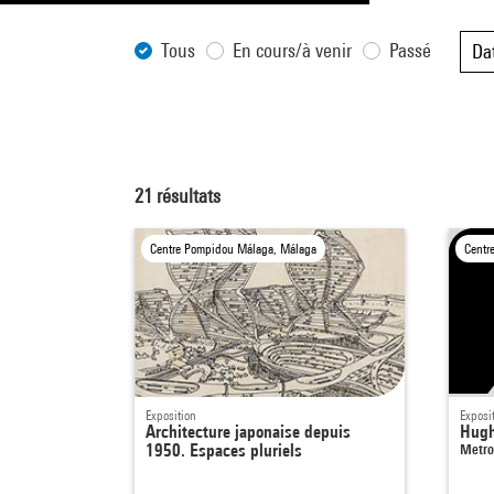
Tous
En cours/à venir
Passé
Da
21
résultats
Centre Pompidou Málaga, Málaga
Centr
Exposition
Exposi
Architecture japonaise depuis
Hugh
1950. Espaces pluriels
Metro