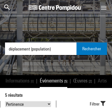
Aller au contenu principal
Centre Pompidou
Rechercher
Informations
Événements
Œuvres
Artiste
|
|
|
|
[0]
[5]
[2]
5
résultats
Filtrer