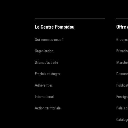
Le Centre Pompidou
Offre
Qui sommes-nous ?
Groupe
Organisation
Privatis
Bilans d'activité
Marchés
Emplois et stages
Demande
Adhérent·es
Publicat
International
Enseign
Action territoriale
Relais 
Catalogu