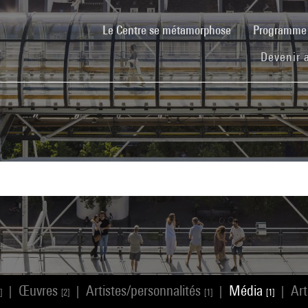
(current)
Le Centre se métamorphose
Programm
Devenir 
Œuvres
Artistes/personnalités
Média
Art
|
|
|
|
]
[2]
[1]
[1]