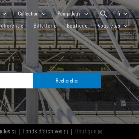
e
Collection
Pompidou+
fr
(current)
(current)
(current)
adhérent·e
Billetterie
Boutique
Vous êtes
Rechercher
icles
Fonds d'archives
Boutique
|
|
[2]
[1]
[0]