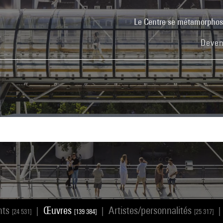
Le Centre se métamorpho
Deven
nts
Œuvres
Artistes/personnalités
|
|
|
[24 531]
[139 384]
[25 317]