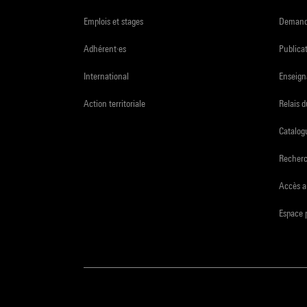
Emplois et stages
Demande
Adhérent·es
Publicat
International
Enseign
Action territoriale
Relais 
Catalogu
Recher
Accès a
Espace 