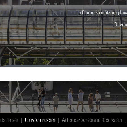
Le Centre se métamorpho
Deven
nts
Œuvres
Artistes/personnalités
|
|
|
[24 531]
[139 384]
[25 317]