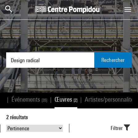
Aller au contenu principal
Centre Pompidou
Rechercher
s
Événements
Œuvres
Artistes/personnalités
|
|
|
[0]
[35]
[2]
2
résultats
Filtrer