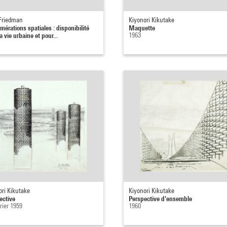
Friedman
Kiyonori Kikutake
mérations spatiales : disponibilité
Maquette
a vie urbaine et pour...
1963
ori Kikutake
Kiyonori Kikutake
ective
Perspective d'ensemble
rier 1959
1960