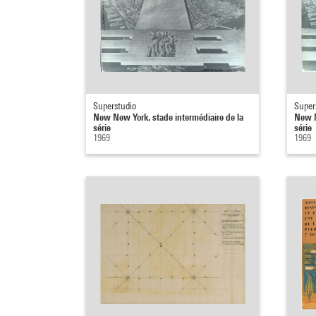
Superstudio
Super
New New York, stade intermédiaire de la
New N
série
série
1969
1969