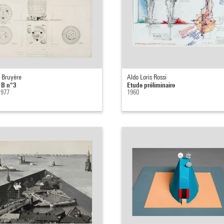
 Bruyère
Aldo Loris Rossi
t B n°3
Etude préliminaire
1977
1960