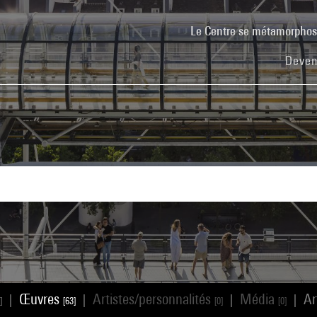
Le Centre se métamorpho
Deven
Œuvres
Artistes/personnalités
Média
Ar
|
|
|
|
]
[63]
[0]
[0]