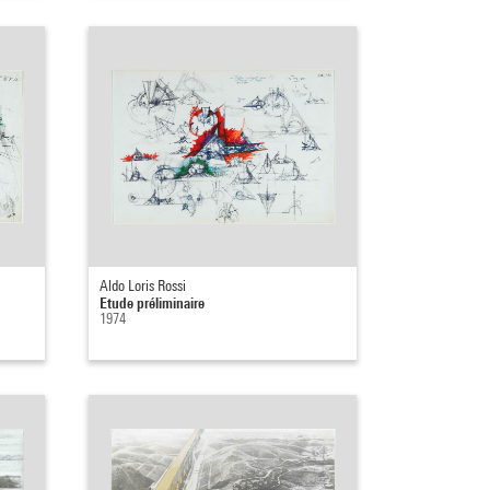
Aldo Loris Rossi
Etude préliminaire
1974