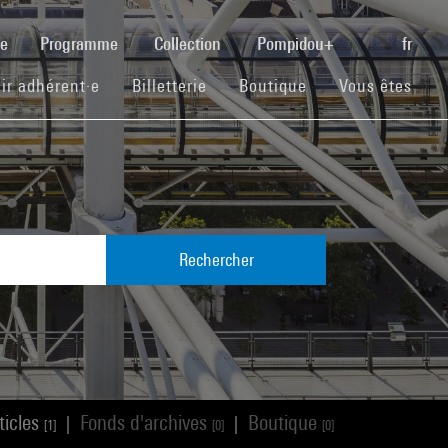
(current)
se
Programme
Collection
Pompidou+
fr
(current)
(current)
(current)
ir adhérent·e
Billetterie
Boutique
Vous êtes
Rechercher
ticles
Fonds d'archives
Boutique
|
|
[1]
[0]
[0]