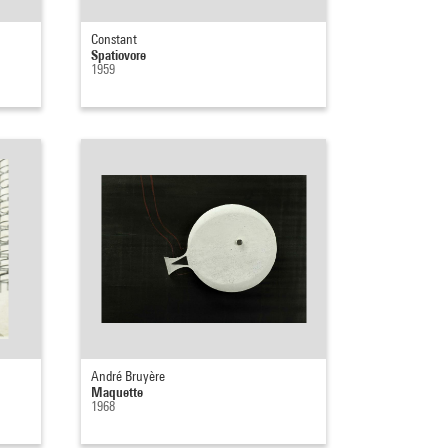
Constant
Spatiovore
1959
André Bruyère
Maquette
1968