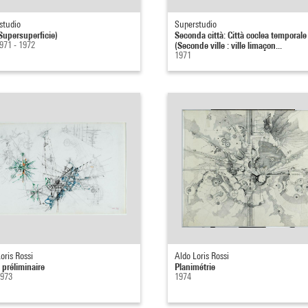
studio
Superstudio
(Supersuperficie)
Seconda città: Città coclea temporale
971 - 1972
(Seconde ville : ville limaçon...
1971
oris Rossi
Aldo Loris Rossi
 préliminaire
Planimétrie
1973
1974