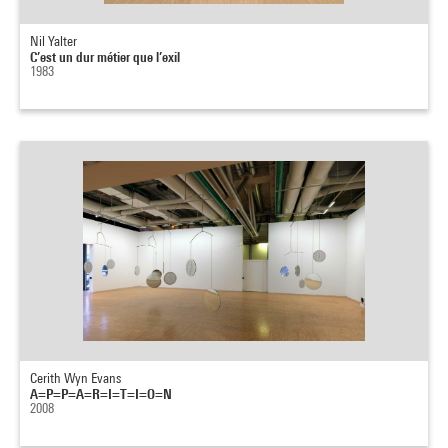
Nil Yalter
C’est un dur métier que l’exil
1983
Cerith Wyn Evans
A=P=P=A=R=I=T=I=O=N
2008