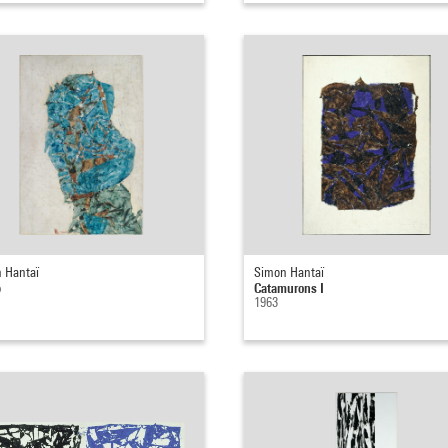
 Hantaï
Simon Hantaï
e
Catamurons I
1963