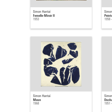
Simon Hantaï
Simon
Femelle-Miroir II
Peint
1953
1958 
Simon Hantaï
Simon
Meun
Ducha
1968
1951 