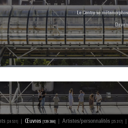
Le Centre se métamorpho
Deven
nts
Œuvres
Artistes/personnalités
|
|
|
[24 531]
[139 384]
[25 317]