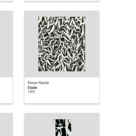
Simon Hantaï
Etude
1969