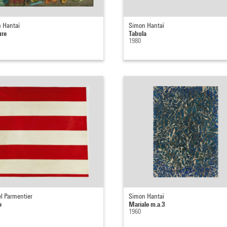
 Hantaï
Simon Hantaï
ure
Tabula
1980
l Parmentier
Simon Hantaï
e
Mariale m.a.3
1960