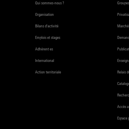
Qui sommes-nous ?
Groupe
Organisation
Privatis
Bilans d'activité
Marchés
Emplois et stages
Demande
Adhérent·es
Publicat
International
Enseign
Action territoriale
Relais 
Catalogu
Recher
Accès a
Espace 