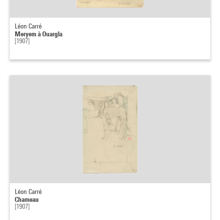
Léon Carré
Meryem à Ouargla
[1907]
Léon Carré
Chameau
[1907]