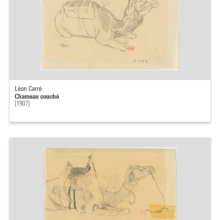
Léon Carré
Chameau couché
[1907]