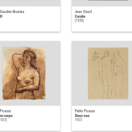
 Gaudier-Brzeska
Jean Osouf
II
Coralie
[1938]
 Picasso
Pablo Picasso
mi-corps
Deux nus
1923]
1923