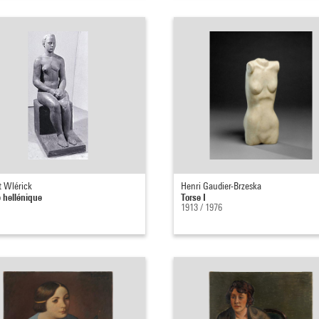
t Wlérick
Henri Gaudier-Brzeska
 hellénique
Torse I
1913 / 1976