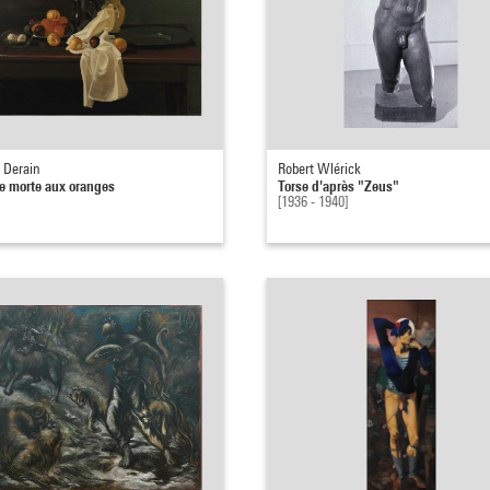
 Derain
Robert Wlérick
e morte aux oranges
Torse d'après "Zeus"
[1936 - 1940]