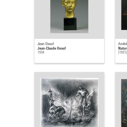
Jean Osouf
André
Jean-Claude Osouf
Natur
1934
[1931]