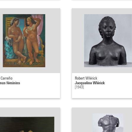
 Carreño
Robert Wlérick
nus féminins
Jacqueline Wlérick
[1943]