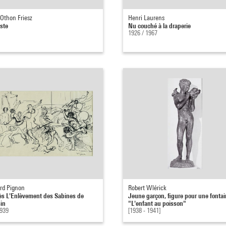
 Othon Friesz
Henri Laurens
este
Nu couché à la draperie
1926 / 1967
rd Pignon
Robert Wlérick
ès L'Enlèvement des Sabines de
Jeune garçon, figure pour une fonta
in
"L'enfant au poisson"
1939
[1938 - 1941]