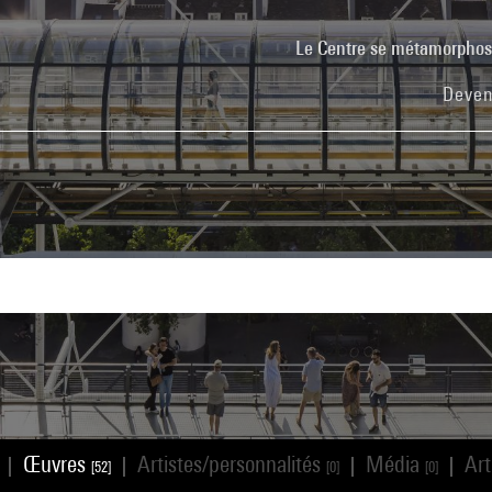
Le Centre se métamorpho
Deven
Œuvres
Artistes/personnalités
Média
Art
|
|
|
|
[52]
[0]
[0]