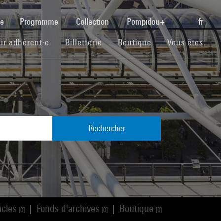
(current)
se
Programme
Collection
Pompidou+
fr
(current)
(current)
(current)
ir adhérent·e
Billetterie
Boutique
Vous êtes
Rechercher
icles
Fonds d'archives
Boutique
|
|
[0]
[0]
[0]