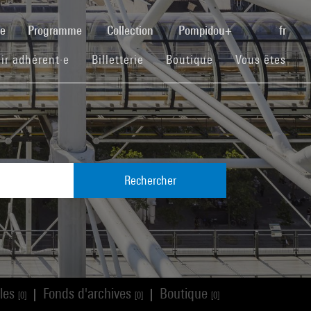
(current)
se
Programme
Collection
Pompidou+
fr
(current)
(current)
(current)
ir adhérent·e
Billetterie
Boutique
Vous êtes
Rechercher
cles
Fonds d'archives
Boutique
|
|
[0]
[0]
[0]