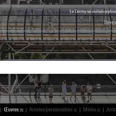
Le Centre se métamorpho
Deven
Œuvres
Artistes/personnalités
Média
Arti
|
|
|
|
[1]
[0]
[0]