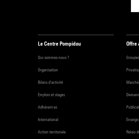
Le Centre Pompidou
Offre
Qui sommes-nous ?
Groupe
Organisation
Privatis
Bilans d'activité
Marchés
Emplois et stages
Demande
Adhérent·es
Publicat
International
Enseign
Action territoriale
Relais 