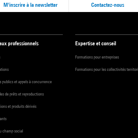
M'inscrire à la newsletter
Contactez-nous
 aux professionnels
Expertise et conseil
s
Formations pour entreprises
ations
Formations pour les collectivités territor
 publics et appels à concurrence
s de prêts et reproductions
ions et produits dérivés
ants
du champ social