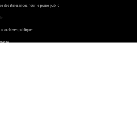
e des itinérances pour le jeune public
che
ux archives publiques
presse