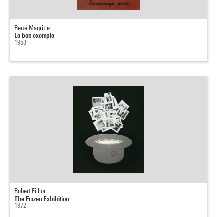
René Magritte
Le bon exemple
1953
Robert Filliou
The Frozen Exhibition
1972