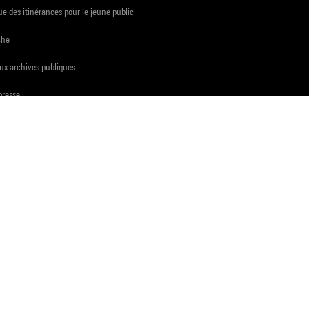
e des itinérances pour le jeune public
che
ux archives publiques
presse