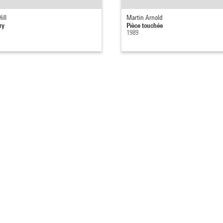
ill
Martin Arnold
ry
Pièce touchée
1989