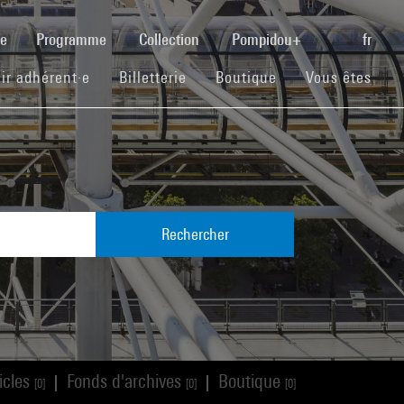
(current)
se
Programme
Collection
Pompidou+
fr
(current)
(current)
(current)
ir adhérent·e
Billetterie
Boutique
Vous êtes
Rechercher
icles
Fonds d'archives
Boutique
|
|
[0]
[0]
[0]