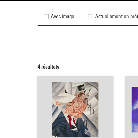
Avec image
Actuellement en prê
4
résultats