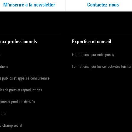
M'inscrire à la newsletter
Contactez-nous
 aux professionnels
Expertise et conseil
s
Formations pour entreprises
ations
Formations pour les collectivités territor
 publics et appels à concurrence
s de prêts et reproductions
ions et produits dérivés
ants
du champ social