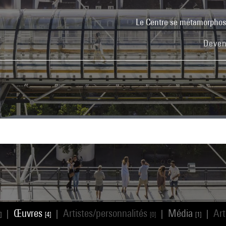
Le Centre se métamorpho
Deven
Œuvres
Artistes/personnalités
Média
Art
|
|
|
|
]
[4]
[0]
[1]