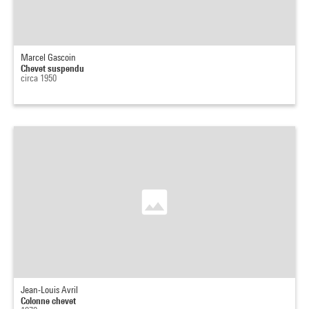
Marcel Gascoin
Chevet suspendu
circa 1950
Jean-Louis Avril
Colonne chevet