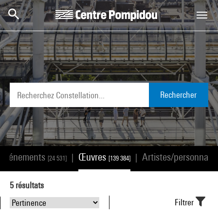
Aller au contenu principal
Centre Pompidou
Rechercher
Événements
Œuvres
Artistes/personnali
|
|
[24 531]
[139 384]
5
résultats
Filtrer