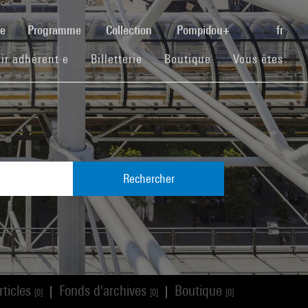
(current)
se
Programme
Collection
Pompidou+
fr
(current)
(current)
(current)
ir adhérent·e
Billetterie
Boutique
Vous êtes
Rechercher
rticles
Fonds d'archives
Boutique
|
|
[0]
[0]
[0]