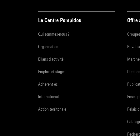
Le Centre Pompidou
Offre
Qui sommes-nous ?
Groupe
Organisation
Privatis
Bilans d'activité
Marchés
Emplois et stages
Demande
Adhérent·es
Publicat
International
Enseign
Action territoriale
Relais 
Catalogu
Recher