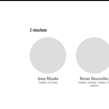
2
résultats
Issey Miyake
Ronan Bouroullec
Créateur de mode
Créateur d'objets, Créateur d
mobilier