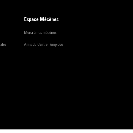
Espace Mécènes
Merci à nos mécènes
iales
Amis du Centre Pompidou