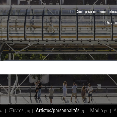
Le Centre se métamorpho
Deven
Œuvres
Artistes/personnalités
Média
A
|
|
|
|
4]
[93]
[2]
[9]