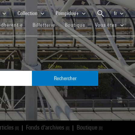
e
Collection
Pompidou+
fr
(current)
(current)
(current)
adhérent·e
Billetterie
Boutique
Vous êtes
Rechercher
rticles
Fonds d'archives
Boutique
|
|
[0]
[0]
[0]