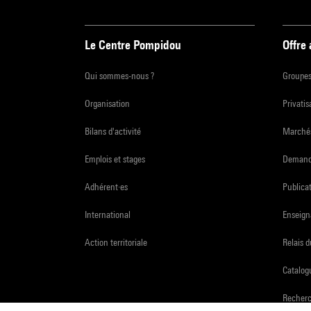
Le Centre Pompidou
Offre
Qui sommes-nous ?
Groupe
Organisation
Privatis
Bilans d'activité
Marchés
Emplois et stages
Demande
Adhérent·es
Publicat
International
Enseign
Action territoriale
Relais 
Catalogu
Recher