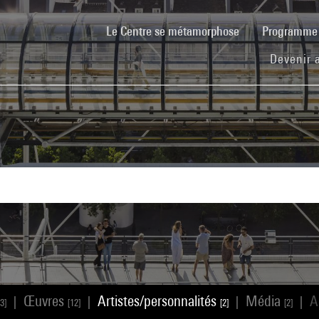
(current)
Le Centre se métamorphose
Programm
Devenir 
Œuvres
Artistes/personnalités
Média
A
|
|
|
|
3]
[12]
[2]
[2]