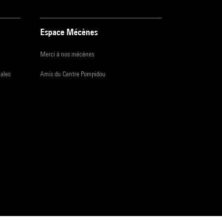
Espace Mécènes
Merci à nos mécènes
iales
Amis du Centre Pompidou