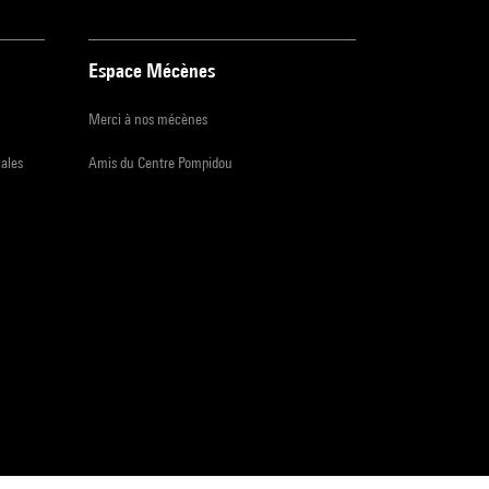
Espace Mécènes
Merci à nos mécènes
iales
Amis du Centre Pompidou