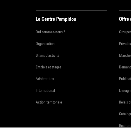
Le Centre Pompidou
Offre
Qui sommes-nous ?
Groupe
Organisation
Privatis
Bilans d'activité
Marchés
Emplois et stages
Demande
Adhérent·es
Publicat
International
Enseign
Action territoriale
Relais 
Catalogu
Recher