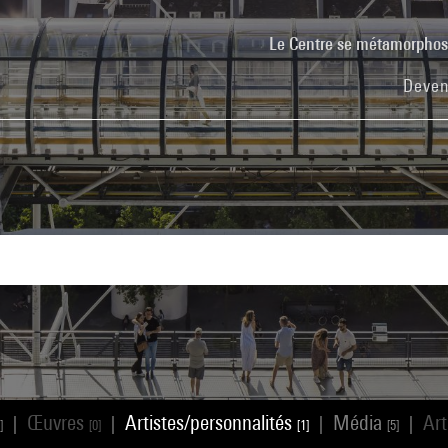
Le Centre se métamorpho
Deven
Œuvres
Artistes/personnalités
Média
Art
|
|
|
|
]
[0]
[1]
[5]