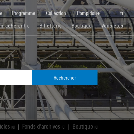
(current)
se
Programme
Collection
Pompidou+
fr
(current)
(current)
(current)
ir adhérent·e
Billetterie
Boutique
Vous êtes
Rechercher
icles
Fonds d'archives
Boutique
|
|
[0]
[0]
[0]