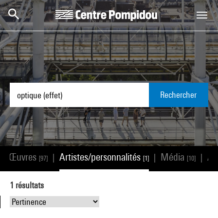
Aller au contenu principal
Centre Pompidou
Rechercher
Œuvres
Artistes/personnalités
Média
Ar
|
|
|
|
[97]
[1]
[10]
1
résultats