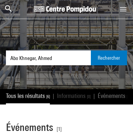
Aller au contenu principal
Centre Pompidou
Rechercher
Tous les résultats
Informations
Événements
|
|
[6]
[0]
[1]
Événements
[1]