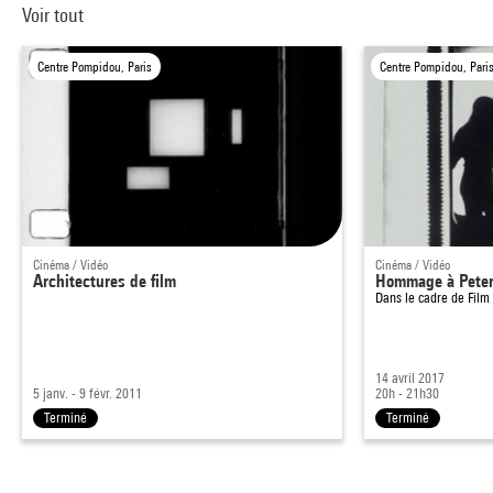
Voir tout
Centre Pompidou, Paris
Centre Pompidou, Pari
Cinéma / Vidéo
Cinéma / Vidéo
Architectures de film
Hommage à Peter
Dans le cadre de
Film
14 avril 2017
5 janv. - 9 févr. 2011
20h - 21h30
Terminé
Terminé