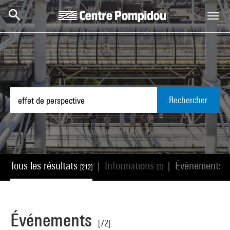
Aller au contenu principal
Centre Pompidou
Rechercher
Tous les résultats
Informations
Événements
|
|
[212]
[0]
[7
Événements
[72]