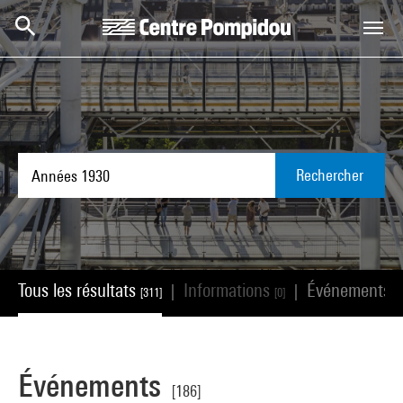
Aller au contenu principal
Centre Pompidou
Rechercher
Tous les résultats
Informations
Événements
|
|
[311]
[0]
[
Événements
[186]