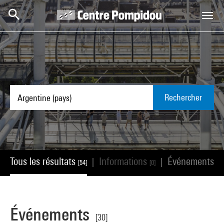
Aller au contenu principal
Centre Pompidou
Rechercher
Tous les résultats
Informations
Événements
|
|
[54]
[0]
[30
Événements
[30]