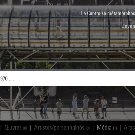
Le Centre se métamorpho
Deven
Œuvres
Artistes/personnalités
Média
Arti
|
|
|
|
[0]
[0]
[1]