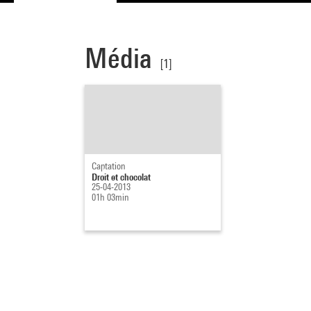
Média
[1]
Captation
Droit et chocolat
25-04-2013
01h 03min