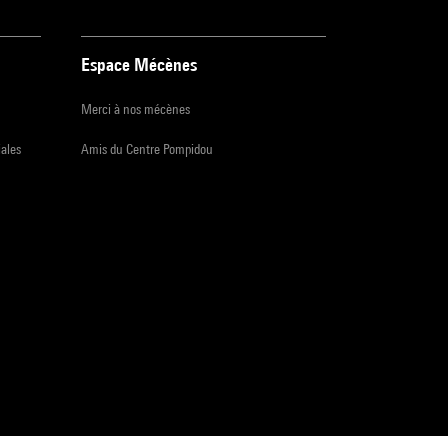
Espace Mécènes
Merci à nos mécènes
iales
Amis du Centre Pompidou