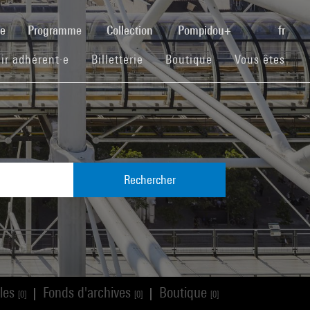
(current)
se
Programme
Collection
Pompidou+
fr
(current)
(current)
(current)
ir adhérent·e
Billetterie
Boutique
Vous êtes
Rechercher
cles
Fonds d'archives
Boutique
|
|
[0]
[0]
[0]