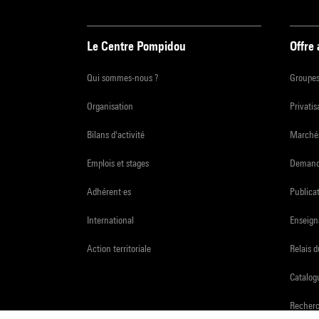
Le Centre Pompidou
Offre
Qui sommes-nous ?
Groupe
Organisation
Privatis
Bilans d'activité
Marchés
Emplois et stages
Demande
Adhérent·es
Publicat
International
Enseign
Action territoriale
Relais 
Catalogu
Recher