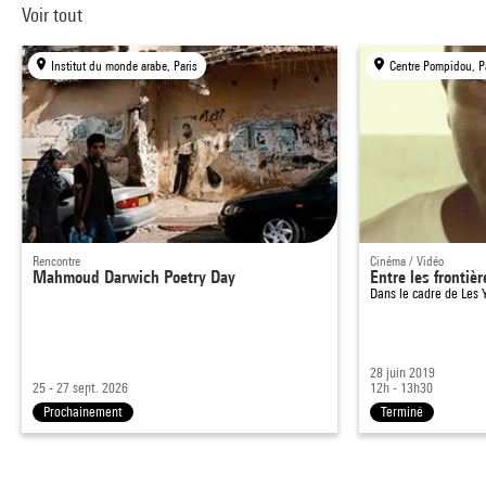
Voir tout
Institut du monde arabe, Paris
Centre Pompidou, P
Rencontre
Cinéma / Vidéo
Mahmoud Darwich Poetry Day
Entre les frontièr
Dans le cadre de
Les 
28 juin 2019
25 - 27 sept. 2026
12h - 13h30
Prochainement
Terminé