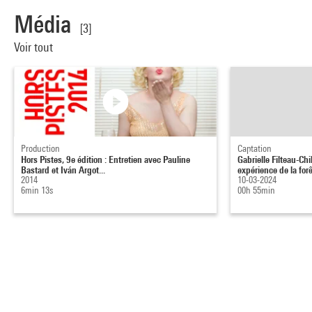
Média
[3]
Voir tout
Production
Captation
Hors Pistes, 9e édition : Entretien avec Pauline
Gabrielle Filteau-Ch
Bastard et Iván Argot...
expérience de la for
2014
10-03-2024
6min 13s
00h 55min