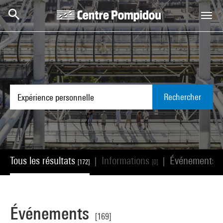
Aller au contenu principal
Centre Pompidou
Rechercher
Tous les résultats
Informations
Événements
|
|
[172]
[0]
[
Événements
[169]