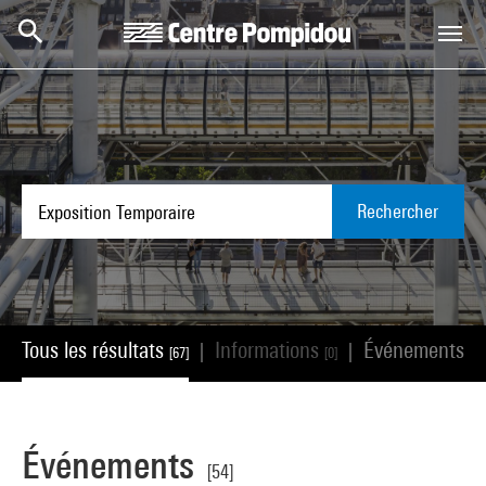
Aller au contenu principal
Centre Pompidou
Rechercher
Tous les résultats
Informations
Événements
|
|
[67]
[0]
[54
Événements
[54]