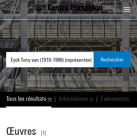
Aller au contenu principal
Centre Pompidou
Rechercher
Tous les résultats
Informations
Événements
|
|
[1]
[0]
[0]
Œuvres
[1]