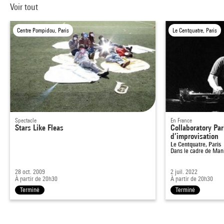
Voir tout
Centre Pompidou, Paris
Le Centquatre, Paris
Spectacle
En France
Stars Like Fleas
Collaboratory Pari
d’improvisation
Le Centquatre, Paris
Dans le cadre de
Mani
28 oct. 2009
2 juil. 2022
À partir de 20h30
À partir de 20h30
Terminé
Terminé