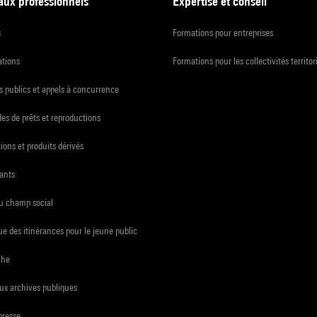
 aux professionnels
Expertise et conseil
s
Formations pour entreprises
ations
Formations pour les collectivités territor
 publics et appels à concurrence
s de prêts et reproductions
ions et produits dérivés
ants
du champ social
e des itinérances pour le jeune public
che
ux archives publiques
presse