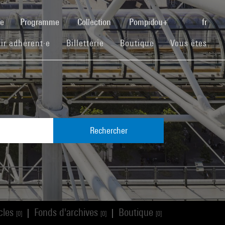
(current)
se
Programme
Collection
Pompidou+
fr
(current)
(current)
(current)
ir adhérent·e
Billetterie
Boutique
Vous êtes
Rechercher
icles
Fonds d'archives
Boutique
|
|
[0]
[0]
[0]