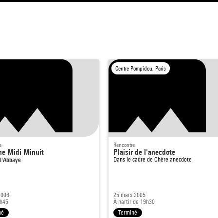
Centre Pompidou, Paris
e
Rencontre
e Midi Minuit
Plaisir de l'anecdote
 l'Abbaye
Dans le cadre de
Chère anecdote
2006
25 mars 2005
3h45
À partir de 19h30
né
Terminé