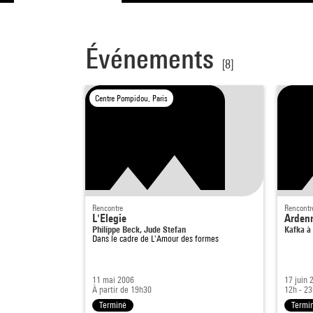
Événements
[8]
Centre Pompidou, Paris
Rencontre
Rencontr
L'Elegie
Ardenn
Philippe Beck, Jude Stefan
Kafka à
Dans le cadre de
L'Amour des formes
11 mai 2006
17 juin 
À partir de 19h30
12h - 2
Terminé
Termi