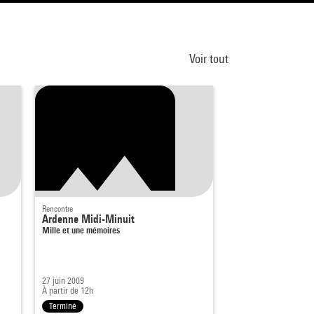
Voir tout
Centre Pompidou, Paris
Rencontre
Rencontre
Ardenne Midi-Minuit
La nuit de la poés
Mille et une mémoires
27 juin 2009
24 juin 2000
À partir de 12h
À partir de 15h
Terminé
Terminé