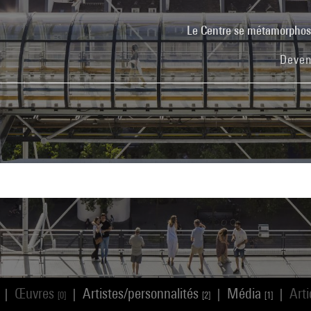
Le Centre se métamorpho
Deven
Œuvres
Artistes/personnalités
Média
Art
|
|
|
|
[0]
[2]
[1]