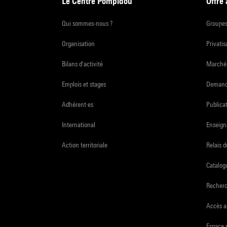
Le Centre Pompidou
Offre
Qui sommes-nous ?
Groupe
Organisation
Privatis
Bilans d'activité
Marchés
Emplois et stages
Demande
Adhérent·es
Publicat
International
Enseign
Action territoriale
Relais 
Catalogu
Recher
Accès a
Espace 