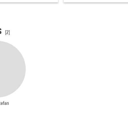
s
[2]
tefan