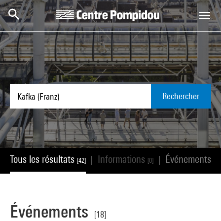
Aller au contenu principal
Centre Pompidou
Rechercher
Tous les résultats
Informations
Événements
|
|
[42]
[0]
[18
Événements
[18]