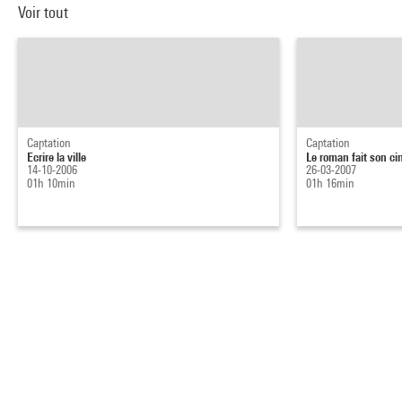
Voir tout
Captation
Captation
Ecrire la ville
Le roman fait son c
14-10-2006
26-03-2007
01h 10min
01h 16min