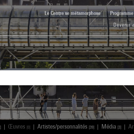
(current)
Le Centre se métamorphose
Programm
Devenir 
Œuvres
Artistes/personnalités
Média
Ar
|
|
|
|
]
[0]
[39]
[3]