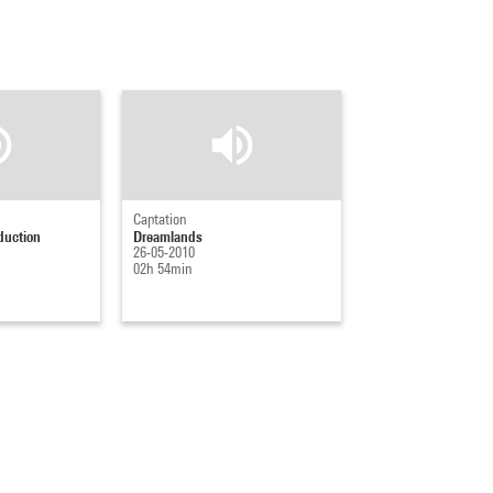
Captation
duction
Dreamlands
26-05-2010
02h 54min