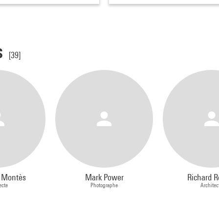
s
[39]
 Montès
Mark Power
Richard R
ecte
Photographe
Architec