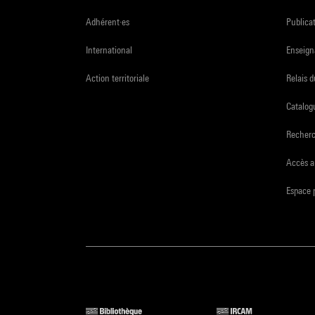
Adhérent·es
Publicat
International
Enseign
Action territoriale
Relais 
Catalogu
Recher
Accès a
Espace 