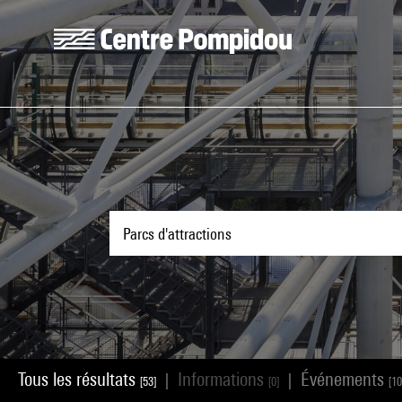
Aller au contenu principal
Centre Pompidou
Tous les résultats
Informations
Événements
|
|
[53]
[0]
[10