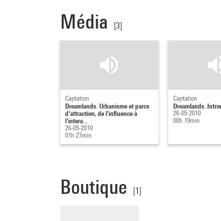
Média
[3]
Captation
Captation
Dreamlands. Urbanisme et parcs
Dreamlands. Intro
d'attraction, de l'influence à
26-05-2010
l'intera...
00h 19min
26-05-2010
01h 27min
Boutique
[1]