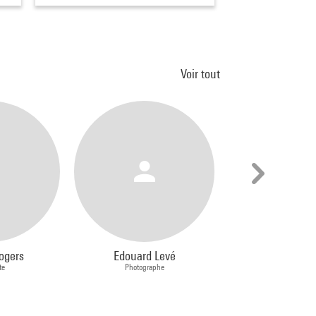
Voir tout
ogers
Edouard Levé
Michael Gr
te
Photographe
Architecte, Des