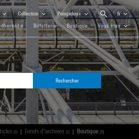
e
Collection
Pompidou+
fr
(current)
(current)
(current)
adhérent·e
Billetterie
Boutique
Vous êtes
Rechercher
ticles
Fonds d'archives
Boutique
|
|
[0]
[0]
[1]