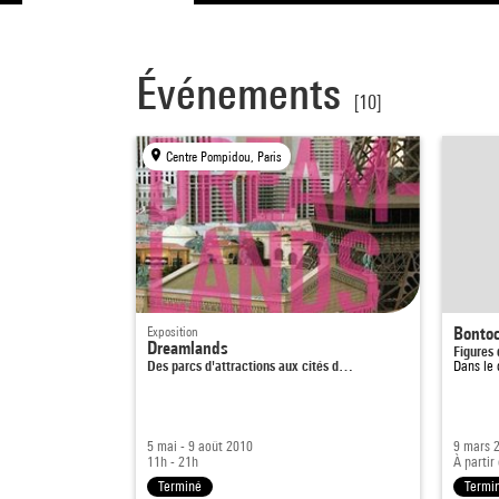
Événements
[10]
Centre Pompidou, Paris
Exposition
Bontoc
Dreamlands
Figures 
Des parcs d'attractions aux cités d…
Dans le
5 mai - 9 août 2010
9 mars 
11h - 21h
À partir
Terminé
Termi