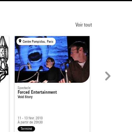
Voir tout
Centre Pompidou, Paris
Centre Pompidou, Par
Spectacle
Cinéma / Vidéo
Forced Entertainment
Disneyland, mon v
Void Story
Dans le cadre de
Ciném
11 - 13 févr. 2010
8 mars 2008
À partir de 20h30
À partir de 11h45
Terminé
Terminé