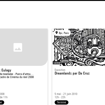
Bpi, Paris
 Eulogy
Exposition
Dreamlands par Da Cruz
du tourisme - Parcs d'attra…
 cadre de
Cinéma du réel 2008
2008
5 mai - 21 juin 2010
 de 11h
12h - 22h
né
Terminé