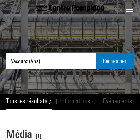
Aller au contenu principal
Centre Pompidou
Rechercher
Tous les résultats
Informations
Événements
|
|
[1]
[0]
[0]
Média
[1]