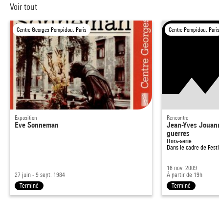
Voir tout
Centre Georges Pompidou, Paris
Centre Pompidou, Pari
Exposition
Rencontre
Eve Sonneman
Jean-Yves Jouann
guerres
Hors-série
Dans le cadre de
Fest
16 nov. 2009
27 juin - 9 sept. 1984
À partir de 19h
Terminé
Terminé