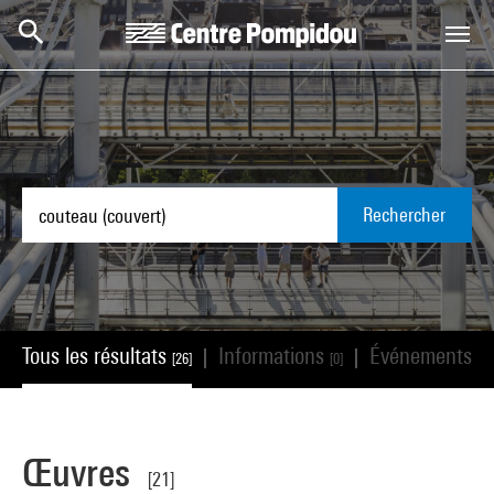
Aller au contenu principal
Centre Pompidou
Rechercher
Tous les résultats
Informations
Événements
|
|
[26]
[0]
[0]
Œuvres
[21]