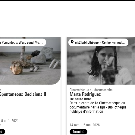
Centre Pompidou x West Bund Museum Project, Shanghai
mk2 bibliothèque × Centre Pompidou, Paris
n
Cinémathèque du documentaire
 Spontaneous Decisions II
Marta Rodríguez
De haute lutte
Dans le cadre de
La Cinémathèque du
documentaire par la Bpi - Bibliothèque
publique d'information
 - 8 août 2021
h
14 avril - 5 mai 2026
né
Terminé