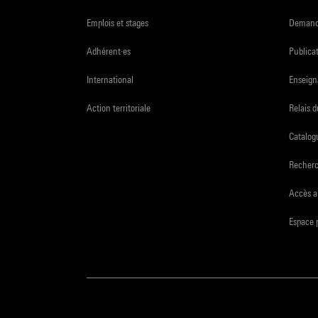
Emplois et stages
Demande
Adhérent·es
Publicat
International
Enseign
Action territoriale
Relais 
Catalogu
Recher
Accès a
Espace 