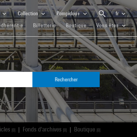
e
Collection
Pompidou+
fr
(current)
(current)
(current)
adhérent·e
Billetterie
Boutique
Vous êtes
Rechercher
icles
Fonds d'archives
Boutique
|
|
[0]
[0]
[0]