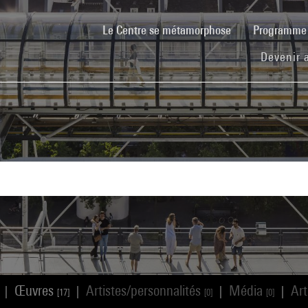
(current)
Le Centre se métamorphose
Programm
Devenir 
Œuvres
Artistes/personnalités
Média
Art
|
|
|
|
[17]
[0]
[0]