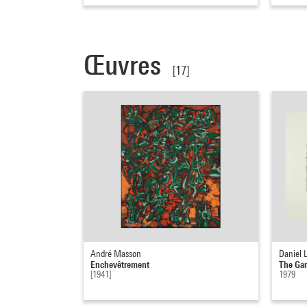
Œuvres
[17]
André Masson
Daniel 
Enchevêtrement
The Ga
[1941]
1979