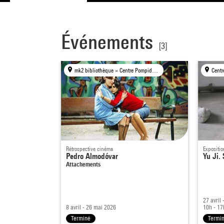
Événements
[3]
mk2 bibliothèque × Centre Pompidou, Paris
Rétrospective cinéma
Expositio
Pedro Almodóvar
Yu Ji.
Attachements
27 avril
8 avril - 26 mai 2026
10h - 17
Terminé
Termi