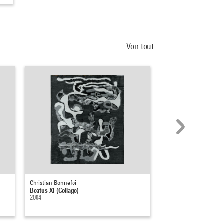
Voir tout
Christian Bonnefoi
Daniel Libeskind
Beatus XI (Collage)
Little Universe
2004
1979