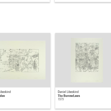
Libeskind
Daniel Libeskind
rden
The BurrowLaws
1979