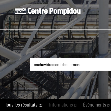
Aller au contenu principal
Centre Pompidou
Tous les résultats
Informations
Événements
|
|
[20]
[0]
[3]