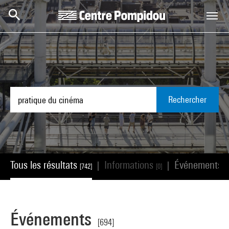
Aller au contenu principal
Centre Pompidou
Rechercher
Tous les résultats
Informations
Événements
|
|
[742]
[0]
[
Événements
[694]