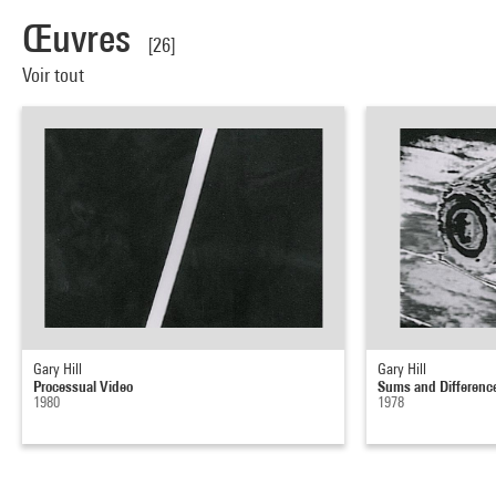
Œuvres
[26]
Voir tout
Gary Hill
Gary Hill
Processual Video
Sums and Differenc
1980
1978