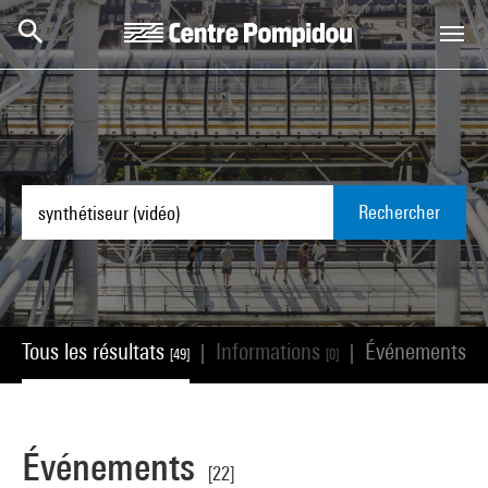
Aller au contenu principal
Centre Pompidou
Rechercher
Tous les résultats
Informations
Événements
|
|
[49]
[0]
[22
Événements
[22]