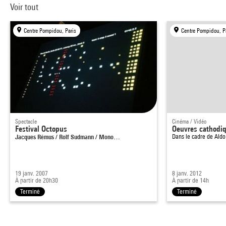
Voir tout
Centre Pompidou, Paris
Centre Pompidou, P
Spectacle
Cinéma / Vidéo
Festival Octopus
Oeuvres cathodi
Jacques Rémus / Rolf Sudmann / Mono…
Dans le cadre de
Aldo
19 janv. 2007
8 janv. 2012
À partir de 20h30
À partir de 14h
Terminé
Terminé