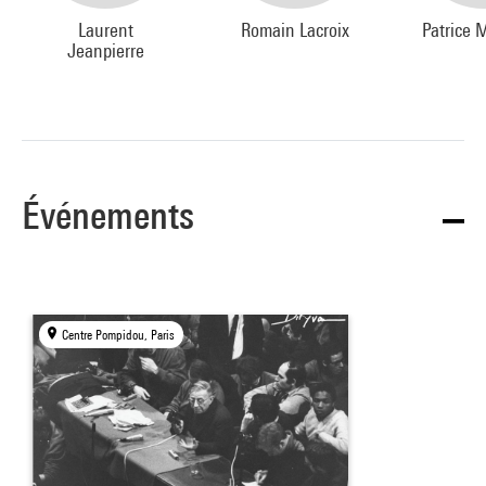
Laurent
Romain Lacroix
Patrice 
Jeanpierre
Événements
Centre Pompidou, Paris