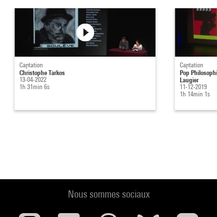
Captation
Captation
Christophe Tarkos
Pop Philosophi
13-04-2022
Laugier
1h 31min 6s
11-12-2019
1h 14min 1s
Nous sommes sociaux