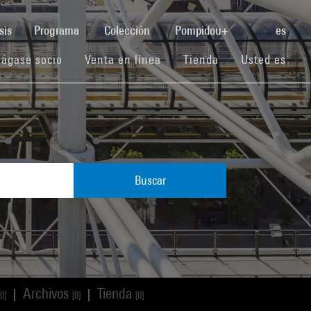
(current)
sis
Programa
Colección
Pompidou+
es
(current)
(current)
(current)
ágase socio
Venta en línea
Tienda
Usted es
Buscar
Archivos
Tienda
|
|
[0]
[0]
[0]