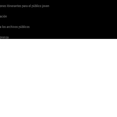
ones itinerantes para el público joven
gación
a los archivos públicos
 prensa