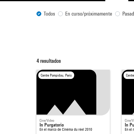
Todos
En curso/próximamente
Pasa
4
resultados
Centre Pompidou, Paris
Centr
Cine/Video
Cine/V
In Purgatorio
In P
En el marco de
Cinéma du réel 2010
En el