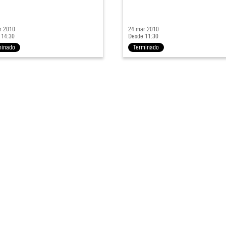
r 2010
24 mar 2010
 14:30
Desde 11:30
minado
Terminado