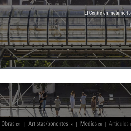
El Centre en metamorfo
H
Obras
Artistas/ponentes
Medios
Artículos
|
|
|
[31]
[7]
[3]