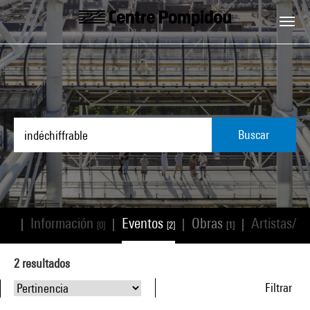
Skip to main content
Centre Pompidou
Buscar
os
Información
Eventos
Obras
Artistas/p
|
|
|
|
[3]
[0]
[2]
[1]
2
resultados
Filtrar