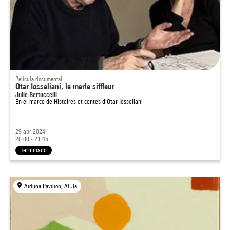
Película documental
Otar Iosseliani, le merle siffleur
Julie Bertuccelli
En el marco de
Histoires et contes d'Otar Iosseliani
29 abr 2024
20:00 - 21:45
Terminado
Arduna Pavilion, AlUla