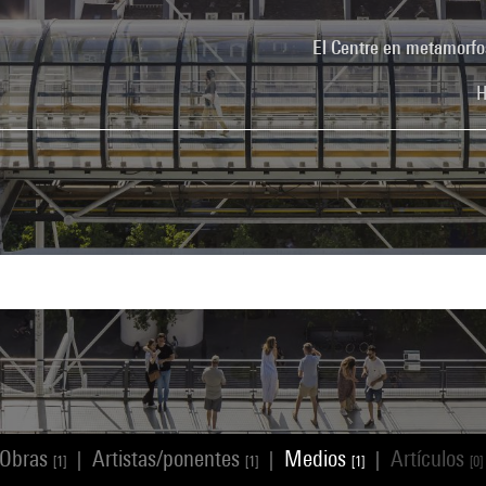
El Centre en metamorfo
H
Obras
Artistas/ponentes
Medios
Artículos
|
|
|
[1]
[1]
[1]
[0]