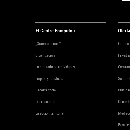
El Centre Pompidou
Oferta
¿Quiénes somos?
Grupos
Organización
Privati
La memoria de actividades
Contrato
Empleo y prácticas
Solicit
Hacerse socio
Publica
Internacional
Docent
La acción territorial
Mediado
Exposici