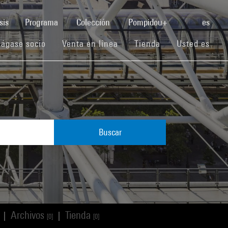
(current)
sis
Programa
Colección
Pompidou+
es
(current)
(current)
(current)
ágase socio
Venta en línea
Tienda
Usted es
Buscar
Archivos
Tienda
|
|
[0]
[0]