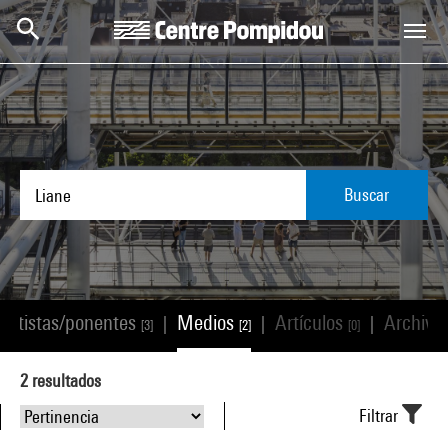
Skip to main content
Centre Pompidou
Buscar
Artistas/ponentes
Medios
Artículos
Archivo
|
|
|
[3]
[2]
[0]
2
resultados
Filtrar