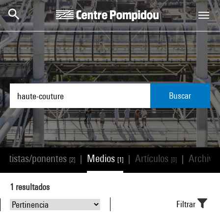
Skip to main content
Centre Pompidou
Buscar
Artistas/ponentes
Medios
Artículos
Archivo
|
|
|
[2]
[1]
[0]
1
resultados
Filtrar