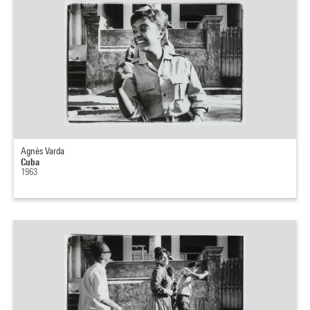
Agnès Varda
Cuba
1963