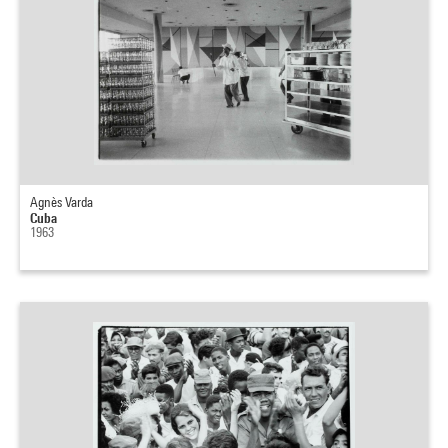
Agnès Varda
Cuba
1963