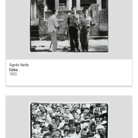
Agnès Varda
Cuba
1963