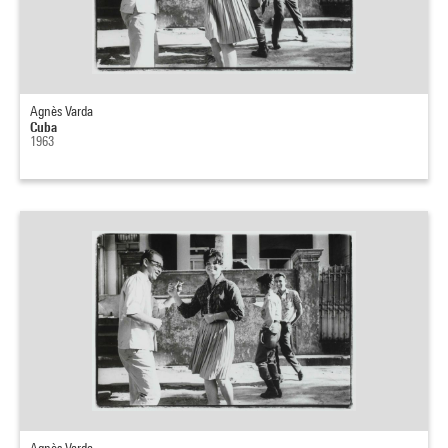
Agnès Varda
Cuba
1963