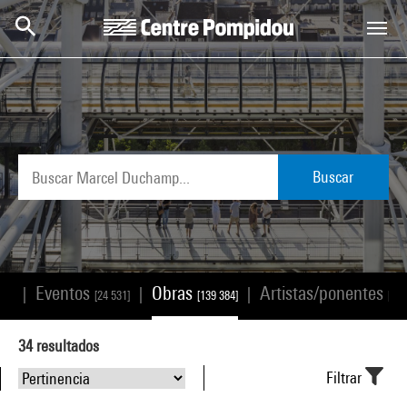
Skip to main content
Centre Pompidou
Buscar
Eventos
Obras
Artistas/ponentes
|
|
|
168]
[24 531]
[139 384]
[25 
34
resultados
Filtrar